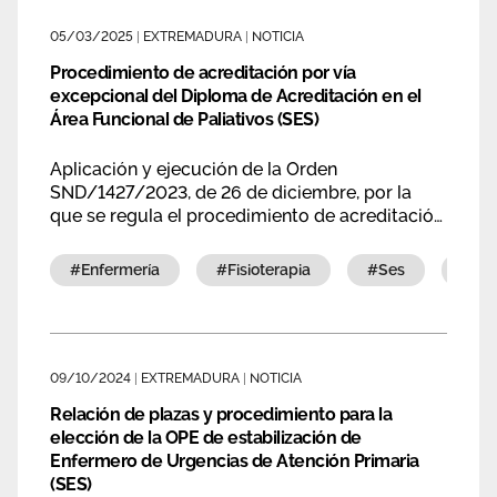
Área privada
Empleo
05/03/2025
|
EXTREMADURA
|
NOTICIA
Procedimiento de acreditación por vía
Documentos
Únete
excepcional del Diploma de Acreditación en el
Área Funcional de Paliativos (SES)
Vídeos
Aplicación y ejecución de la Orden
SND/1427/2023, de 26 de diciembre, por la
que se regula el procedimiento de acreditación
por vía excepcional del Diploma de
Acreditación en el Área Funcional de Paliativos
#enfermería
#fisioterapia
#ses
#a
en el Servicio Extremeño de Salud
09/10/2024
|
EXTREMADURA
|
NOTICIA
Relación de plazas y procedimiento para la
elección de la OPE de estabilización de
Enfermero de Urgencias de Atención Primaria
(SES)