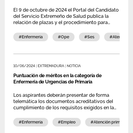
El 9 de octubre de 2024 el Portal del Candidato
del Servicio Extremeño de Salud publica la
relación de plazas y el procedimiento para
elección de las mismas del proceso selectivo
de estabilización de la categoría de
#enfermería
#ope
#ses
#atención 
Enfermero/a de Urgencias de Atención
Primaria
10/06/2024
|
EXTREMADURA
|
NOTICIA
Puntuación de méritos en la categoría de
Enfermería de Urgencias de Primaria
Los aspirantes deberán presentar de forma
telemática los documentos acreditativos del
cumplimiento de los requisitos exigidos en la
convocatoria del proceso selectivo de
estabilización para la categoría de Enfermería
#enfermería
#empleo
#atención primaria
de Urgencias de Primaria en el plazo de diez
días hábiles.