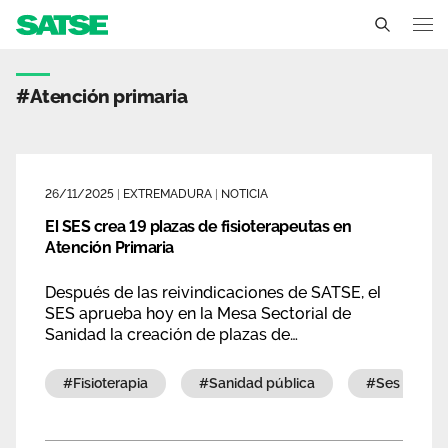
Etiqueta - Extremadura
Extremadura
#atención primaria
Conócenos
Un sindicato profesional e independiente
Nuestro trabajo
26/11/2025
|
EXTREMADURA
|
NOTICIA
Delegados Sindicales
El SES crea 19 plazas de fisioterapeutas en
Ámbitos de negociación
Qué ofrecemos
Atención Primaria
Estructura organizativa
Secciones sindicales
Actualidad
Después de las reivindicaciones de SATSE, el
Transparencia
SES aprueba hoy en la Mesa Sectorial de
Servicios
Temas
Sanidad la creación de plazas de
Contáctanos
fisioterapeutas
Ventajas
Noticias
#fisioterapia
#sanidad pública
#ses
Sala de prensa