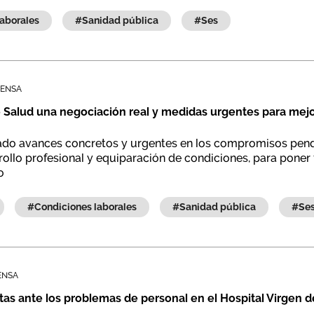
 laborales
#sanidad pública
#ses
RENSA
 Salud una negociación real y medidas urgentes para mejor
ado avances concretos y urgentes en los compromisos pendie
rrollo profesional y equiparación de condiciones, para poner f
o
#condiciones laborales
#sanidad pública
#se
ENSA
as ante los problemas de personal en el Hospital Virgen d