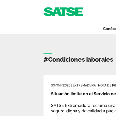
Navegación
Saltar al contenido
Conóc
Etiqueta - Extre
Conócenos
#condiciones laborales
Nuestro trabajo
30/04/2026
|
EXTREMADURA
|
NOTA DE P
Qué ofrecemos
Situación límite en el Servicio d
SATSE Extremadura reclama una r
segura, digna y de calidad a paci
Actualidad