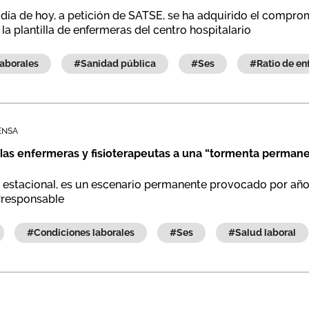
día de hoy, a petición de SATSE, se ha adquirido el comprom
la plantilla de enfermeras del centro hospitalario
 laborales
#sanidad pública
#ses
#ratio de 
ENSA
las enfermeras y fisioterapeutas a una “tormenta perman
i estacional, es un escenario permanente provocado por años
irresponsable
#condiciones laborales
#ses
#salud laboral