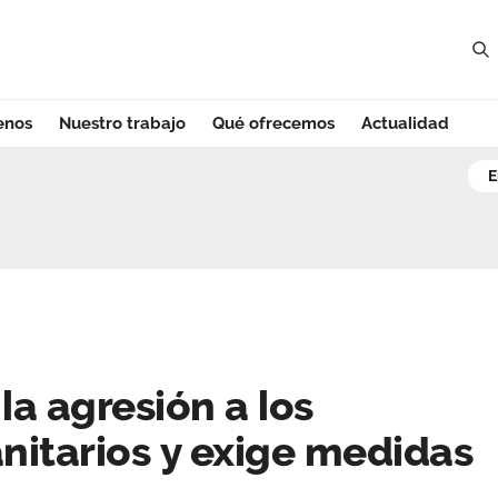
enos
Nuestro trabajo
Qué ofrecemos
Actualidad
agresión a los pr
a agresión a los
anitarios y exige medidas