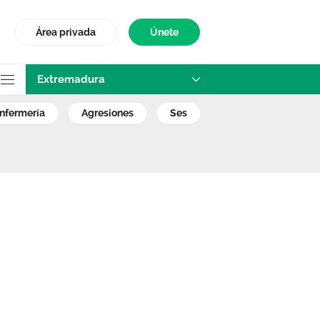
Área privada
Únete
Extremadura
ofesionales sanit
enfermería
agresiones
ses