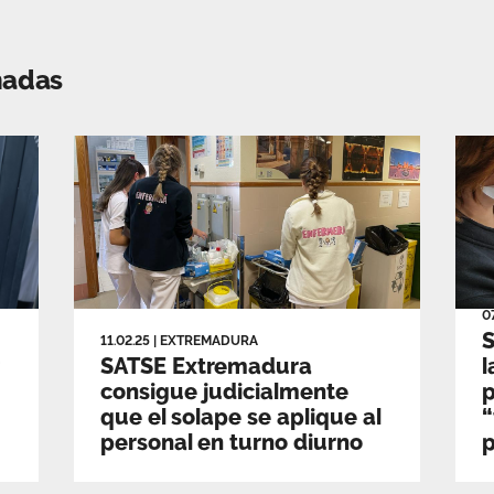
nadas
0
11.02.25
|
EXTREMADURA
SATSE Extremadura
l
consigue judicialmente
p
que el solape se aplique al
“
personal en turno diurno
p