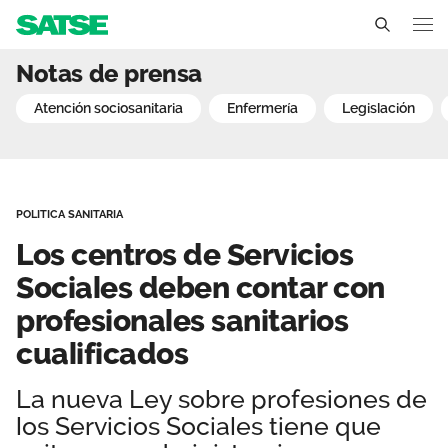
Los centros de Servicios
Notas de prensa
Extremadura
atención sociosanitaria
enfermería
legislación
Conócenos
Un sindicato profesional e independiente
Nuestro trabajo
POLITICA SANITARIA
Delegados Sindicales
Ámbitos de negociación
Qué ofrecemos
Los centros de Servicios
Estructura organizativa
Secciones sindicales
Sociales deben contar con
Actualidad
profesionales sanitarios
Transparencia
Servicios
Temas
Contáctanos
cualificados
Ventajas
Noticias
La nueva Ley sobre profesiones de
los Servicios Sociales tiene que
Sala de prensa