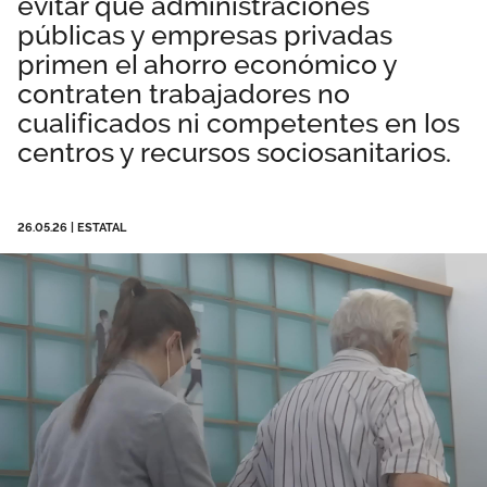
evitar que administraciones
Área privada
Empleo
públicas y empresas privadas
primen el ahorro económico y
Documentos
contraten trabajadores no
Únete
cualificados ni competentes en los
Vídeos
centros y recursos sociosanitarios.
26.05.26
|
ESTATAL