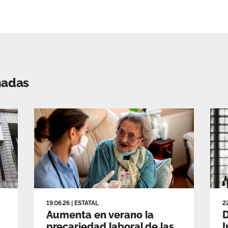
nadas
19.06.26
|
ESTATAL
2
Aumenta en verano la
D
precariedad laboral de las
I