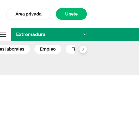
Área privada
Únete
Extremadura
ratios enfermera
nes laborales
empleo
fisioterapia