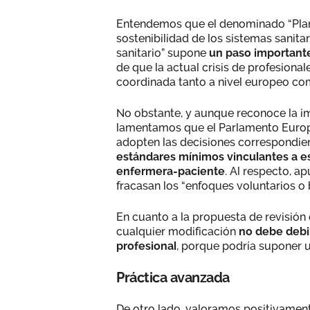
Entendemos que el denominado “Plan d
sostenibilidad de los sistemas sanita
sanitario” supone
un paso importan
de que la actual crisis de profesiona
coordinada tanto a nivel europeo co
No obstante, y aunque reconoce la i
lamentamos que el Parlamento Euro
adopten las decisiones correspondien
estándares mínimos vinculantes a es
enfermera-paciente
. Al respecto, a
fracasan los “enfoques voluntarios 
En cuanto a la propuesta de revisión 
cualquier modificación
no debe debil
profesional
, porque podría suponer u
Práctica avanzada
De otro lado, valoramos positivament