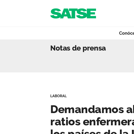
Navegación
Saltar al contenido
Conóc
Demandamos al Pa
Notas de prensa
Conócenos
Nuestro trabajo
LABORAL
Qué ofrecemos
Demandamos al
ratios enfermer
Actualidad
los países de la