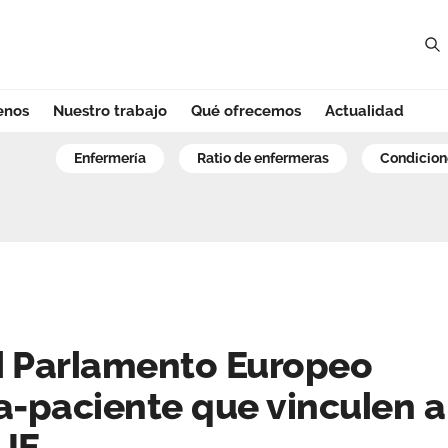
enos
Nuestro trabajo
Qué ofrecemos
Actualidad
rlamento Europeo 
enfermería
ratio de enfermeras
condicio
 Parlamento Europeo
a-paciente que vinculen a
 UE