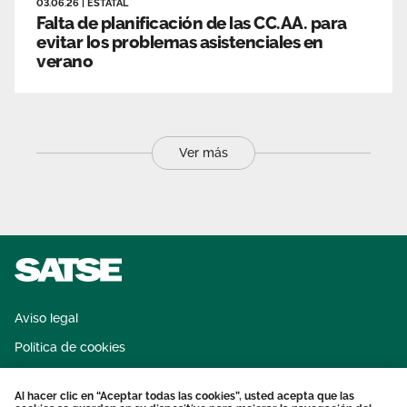
03.06.26
|
ESTATAL
Falta de planificación de las CC.AA. para
evitar los problemas asistenciales en
verano
Ver más
Aviso legal
Política de cookies
Sistema interno de información
Al hacer clic en “Aceptar todas las cookies”, usted acepta que las
Protección datos personales