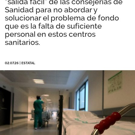
“salida fácil” de las consejerías de
Área privada
Empleo
Sanidad para no abordar y
solucionar el problema de fondo
Documentos
que es la falta de suficiente
Únete
personal en estos centros
Vídeos
sanitarios.
02.07.26
|
ESTATAL