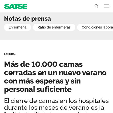
Más de 10.000 camas cer
Notas de prensa
Extremadura
enfermería
ratio de enfermeras
condiciones labora
Conócenos
Un sindicato profesional e independiente
Nuestro trabajo
LABORAL
Delegados Sindicales
Ámbitos de negociación
Qué ofrecemos
Más de 10.000 camas
Estructura organizativa
Secciones sindicales
cerradas en un nuevo verano
Actualidad
con más esperas y sin
Transparencia
Servicios
Temas
Contáctanos
personal suficiente
Ventajas
Noticias
El cierre de camas en los hospitales
durante los meses de verano es la
Sala de prensa