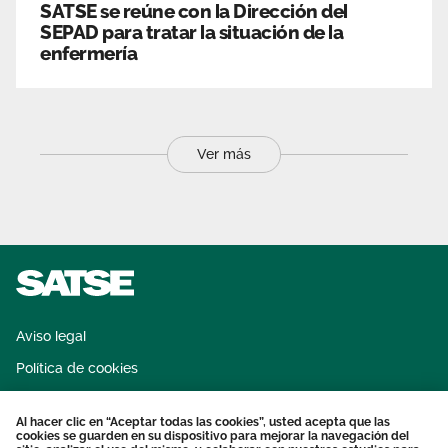
SATSE se reúne con la Dirección del
SEPAD para tratar la situación de la
enfermería
Ver más
Aviso legal
Política de cookies
Sistema interno de información
Al hacer clic en “Aceptar todas las cookies”, usted acepta que las
Protección datos personales
cookies se guarden en su dispositivo para mejorar la navegación del