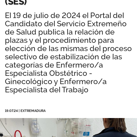
(SES)
Área privada
Empleo
El 19 de julio de 2024 el Portal del
Documentos
Candidato del Servicio Extremeño
Únete
de Salud publica la relación de
Vídeos
plazas y el procedimiento para
elección de las mismas del proceso
selectivo de estabilización de las
categorías de Enfermero/a
Especialista Obstétrico -
Ginecológico y Enfermero/a
Especialista del Trabajo
19.07.24
|
EXTREMADURA