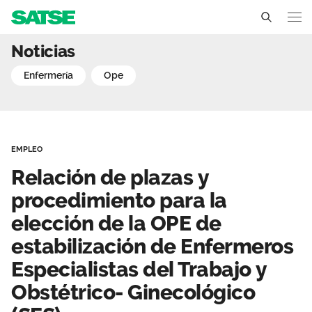
Relación de plazas y proc
Noticias
Extremadura
enfermería
ope
Conócenos
Un sindicato profesional e independiente
Nuestro trabajo
EMPLEO
Delegados Sindicales
Ámbitos de negociación
Qué ofrecemos
Relación de plazas y
Estructura organizativa
Secciones sindicales
procedimiento para la
Actualidad
elección de la OPE de
Transparencia
Servicios
Temas
Contáctanos
estabilización de Enfermeros
Ventajas
Especialistas del Trabajo y
Noticias
Obstétrico- Ginecológico
Sala de prensa