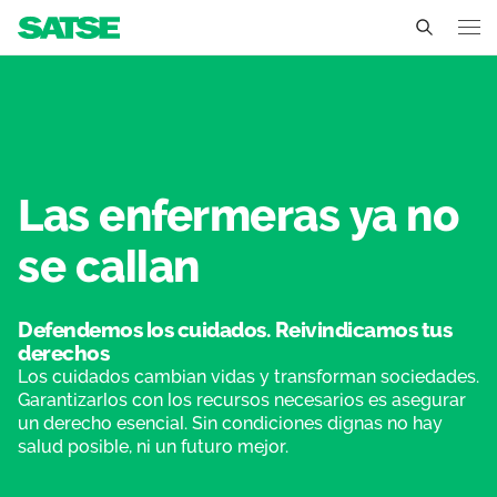
No nos callamos - Extre
Extremadura
Conócenos
Un sindicato profesional e independiente
Nuestro trabajo
Las enfermeras ya no
Delegados Sindicales
se callan
Ámbitos de negociación
Qué ofrecemos
Estructura organizativa
Secciones sindicales
Actualidad
Defendemos los cuidados. Reivindicamos tus
Transparencia
derechos
Servicios
Temas
Contáctanos
Los cuidados cambian vidas y transforman sociedades.
Garantizarlos con los recursos necesarios es asegurar
Ventajas
Noticias
un derecho esencial. Sin condiciones dignas no hay
salud posible, ni un futuro mejor.
Sala de prensa